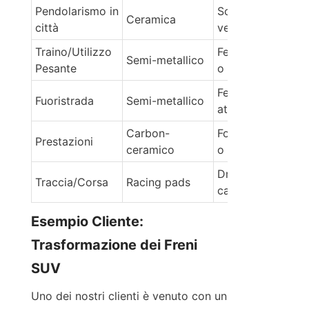
Pendolarismo in 
Solido/Con 
Ceramica
città
ventilazione
Traino/Utilizzo 
Fessurato/Forat
Semi-metallico
Pesante
o
Fessurato/Ventil
Fuoristrada
Semi-metallico
ato
Carbon-
Forato/Scanalat
Prestazioni
ceramico
o
Drillato/Cerami
Traccia/Corsa
Racing pads
ca al carbonio
Esempio Cliente: 
Trasformazione dei Freni 
SUV
Uno dei nostri clienti è venuto con un 