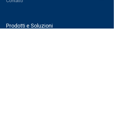
Contatto
IT
Prodotti e Soluzioni
Frenatura Automobilistica
Frenata della motocicletta
Soluzioni Personalizzate
Trova per Modello
Contatto
No.489, Weishui 5th. Road, Xi'an City,
Provincia di Shaanxi, Cina
info@molando-brake.com
+86 15900438491