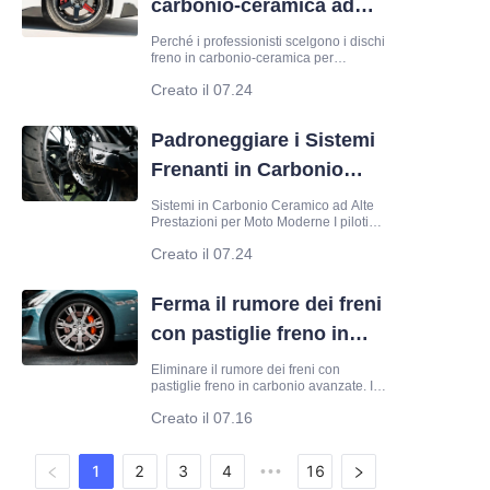
carbonio-ceramica ad
produzione. Uomo
alte prestazioni
Perché i professionisti scelgono i dischi
freno in carbonio-ceramica per
prestazioni ottimali I team di corse
Creato il 07.24
professionistici richiedono affidabilità a
temperature estreme. I componenti
standard in acciaio spesso soffrono di
Padroneggiare i Sistemi
fading dei freni durante sessioni di
guida aggressiva. È qui che entrano in
Frenanti in Carbonio
gioco i dischi freno in carbonio-
ceramica
Ceramico per Moto
Sistemi in Carbonio Ceramico ad Alte
Prestazioni per Moto Moderne I piloti
esperti sanno che l'efficienza frenante
Creato il 07.24
definisce il limite delle capacità di una
moto. Quando si passa a un impianto in
carbonio ceramico, si modificano le
Ferma il rumore dei freni
dinamiche termiche dell'intera
motocicletta
con pastiglie freno in
carbonio ad alte
Eliminare il rumore dei freni con
pastiglie freno in carbonio avanzate. Il
prestazioni
rumore dei freni è un persistente mal di
Creato il 07.16
testa per gli operatori di veicoli ad alte
prestazioni. Oltre al semplice fastidio di
uno stridio acuto, l'attrito udibile indica
una dissipazione inefficiente
1
2
3
4
16
•••
dell'energia e