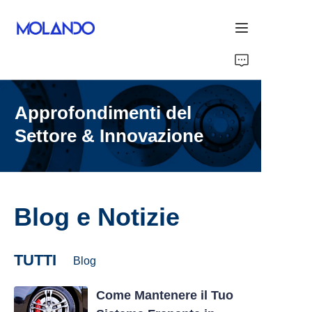
Home
Approfondimenti del
Prodotti
Settore & Innovazione
Grazie
Soluzioni
Blog e Notizie
Blog&News
Chi Siamo
TUTTI
Blog
Come Mantenere il Tuo