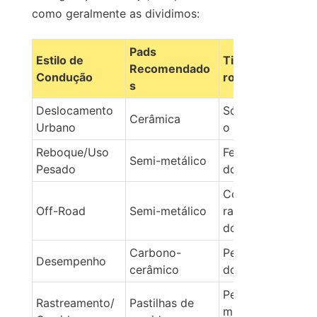
como geralmente as dividimos:
Pads 
Estilo de 
Tipo de 
Recomendado
Condução
rotores
s
Deslocamento 
Sólido/Ventilad
Cerâmica
Urbano
o
Reboque/Uso 
Fendido/Ventila
Semi-metálico
Pesado
do
Com 
Off-Road
Semi-metálico
ranhuras/ventila
do
Carbono-
Perfurado/Slota
Desempenho
cerâmico
do
Perfurado/Cerâ
Rastreamento/
Pastilhas de 
mica de 