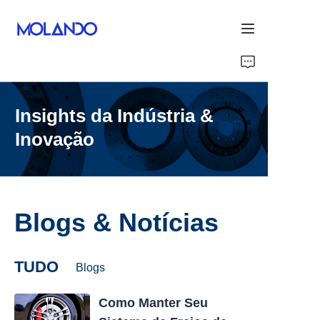
Início
Insights da Indústria &
Products
Inovação
Obrigado
Soluções
Blogs & Notícias
About Us
Sobre Nós
TUDO
Blogs
Como Manter Seu