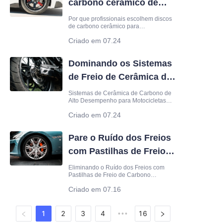
carbono cerâmico de
sólidos para a sua frota ou linha de
produção. Hom
alto desempenho
Por que profissionais escolhem discos
de carbono cerâmico para
desempenho máximo Equipes de
Criado em 07.24
corrida profissionais exigem
confiabilidade em temperaturas
extremas. Componentes padrão de aço
Dominando os Sistemas
frequentemente sofrem desgaste de
freio durante sessões agressivas na
de Freio de Cerâmica de
pista. É aqui que os discos de carbono
cerâmico
Carbono para
Sistemas de Cerâmica de Carbono de
Alto Desempenho para Motocicletas
Motocicletas
Modernas Pilotos experientes sabem
Criado em 07.24
que a eficiência de frenagem define o
limite da capacidade de uma
motocicleta. Ao atualizar para um
Pare o Ruído dos Freios
sistema de cerâmica de carbono, você
altera a dinâmica térmica de toda a
com Pastilhas de Freio
moto
de Carbono de Alto
Eliminando o Ruído dos Freios com
Pastilhas de Freio de Carbono
Desempenho
Avançadas O ruído dos freios é uma
Criado em 07.16
dor de cabeça persistente para
operadores de veículos de alto
desempenho. Além do simples
incômodo de um chiado agudo, o atrito
1
2
3
4
16
•••
audível indica dissipação ineficiente de