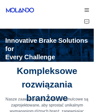
Strona główna
Innovative Brake Solutions
Products
for
Dziękuję
Every Challenge
Rozwiązania
Kompleksowe
Blog i Wiadomości
rozwiązania
O nas
branżowe
Nasze zaawansowane systemy hamulcowe są
zaprojektowane, aby sprostać unikalnym
wymaganiom różnych branż, zapewniając