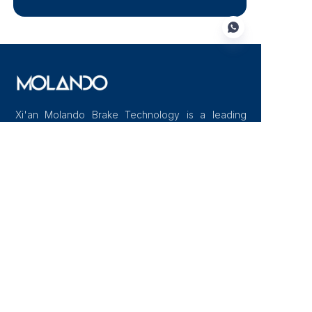
PO
Xi'an Molando Brake Technology is a leading
manufacturer of high-performance carbon-
ceramic brake systems for automotive,
motorcycle and other transportation applications
Nawigacja
Strona główna
O nas
Blog