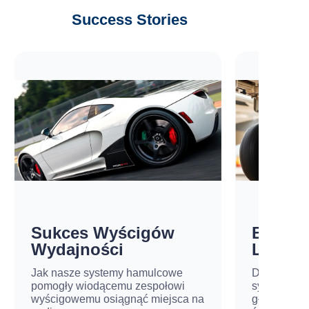
Success Stories
Sukces Wyścigów
Bezpie
Wydajności
Lotnic
Jak nasze systemy hamulcowe
Dostarczan
pomogły wiodącemu zespołowi
systemów h
wyścigowemu osiągnąć miejsca na
głównych li