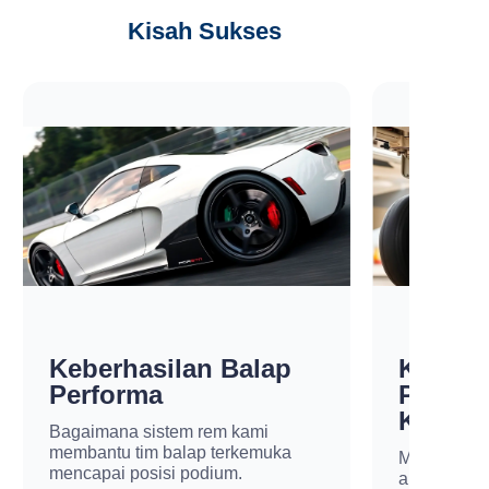
Kisah Sukses
Keberhasilan Balap
Keama
Performa
Penerb
Komers
Bagaimana sistem rem kami
membantu tim balap terkemuka
Menyediaka
mencapai posisi podium.
andal untu