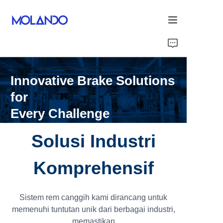
Home
Innovative Brake Solutions
Produk
for
Solutions
Every Challenge
Blog&News
Solusi Industri
Blog&News
Komprehensif
Tentang Kami
Sistem rem canggih kami dirancang untuk
memenuhi tuntutan unik dari berbagai industri,
memastikan