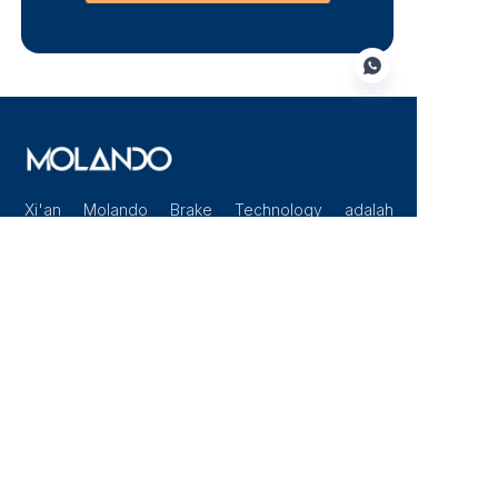
ID
Xi'an Molando Brake Technology adalah
produsen terkemuka sistem rem karbon-keramik
berkinerja tinggi untuk aplikasi otomotif, sepeda
motor, dan transportasi lainnya
Navigasi
Beranda
Tentang Kami