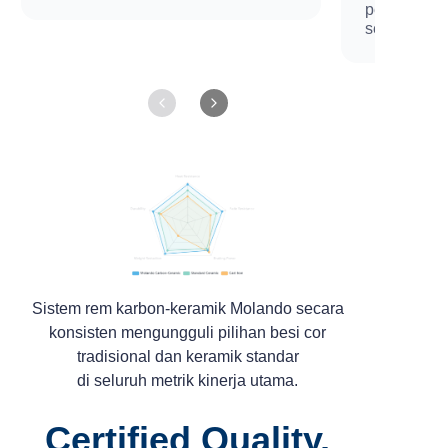
penerbanga
seluruh dun
Sistem rem karbon-keramik Molando secara
konsisten mengungguli pilihan besi cor
tradisional dan keramik standar
di seluruh metrik kinerja utama.
Certified Quality,