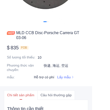
MLD CCB Disc-Porsche Carrera GT
03-06
$
835
FOB
Số lượng tối thiểu
:
10
Phương thức vận
快递, 海运, 空运
chuyển
:
mẫu
:
Hỗ trợ có phí
Lấy mẫu
Chi tiết sản phẩm
Câu hỏi thường gặp
Thông tin cần thiết