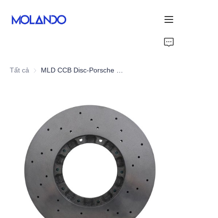
Home
Tất cả
MLD CCB Disc-Porsche Carrera GT 03-06
Sản phẩm
Cảm ơn bạn
Giải pháp
Blog&News
Về Chúng Tôi