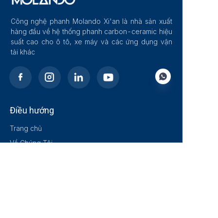
Công nghệ phanh Molando Xi'an là nhà sản xuất
hàng đầu về hệ thống phanh carbon-ceramic hiệu
suất cao cho ô tô, xe máy và các ứng dụng vận
tải khác
Điều hướng
VI
Trang chủ
Về Chúng Tôi
Blog
Giải pháp
Sản phẩm
Liên hệ