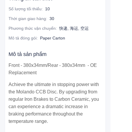
Số lượng tối thiểu
:
10
Thời gian giao hàng
:
30
Phương thức vận chuyển
:
快递, 海运, 空运
Mô tả đóng gói
:
Paper Carton
Mô tả sản phẩm
Front - 380x34mm/Rear - 380x34mm - OE
Replacement
Achieve the ultimate in stopping power with
the Molando CCB Disc. By upgrading from
regular Iron Brakes to Carbon Ceramic, you
can experience a dramatic increase in
braking performance throughout the
temperature range.