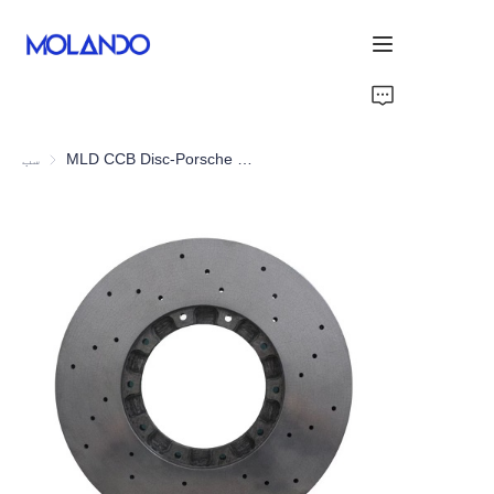
Home
MLD CCB Disc-Porsche Panamera 971 Turbo 16+
سب
Products
شکریہ
حلول
بلاگ اور خبریں
Contact Us