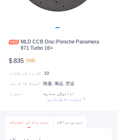
MLD CCB Disc-Porsche Panamera
971 Turbo 16+
$
835
FOB
:
کم سے کم مقدار
10
:
شپنگ کا طریقہ
快递, 海运, 空运
ادائیگی حمایت
:
نمونہ
نمونے حاصل کریں
عمومی سوالات
مصنوعات کی تفصیلات
اہم تفصیلات