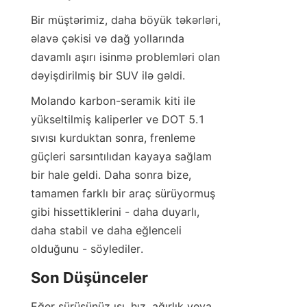
Bir müştərimiz, daha böyük təkərləri, 
əlavə çəkisi və dağ yollarında 
davamlı aşırı isinmə problemləri olan 
dəyişdirilmiş bir SUV ilə gəldi.
Molando karbon-seramik kiti ile 
yükseltilmiş kaliperler ve DOT 5.1 
sıvısı kurduktan sonra, frenleme 
güçleri sarsıntılıdan kayaya sağlam 
bir hale geldi. Daha sonra bize, 
tamamen farklı bir araç sürüyormuş 
gibi hissettiklerini - daha duyarlı, 
daha stabil ve daha eğlenceli 
olduğunu - söylediler.
Son Düşünceler
Eğer sürüşünüz ısı, hız, ağırlık veya 