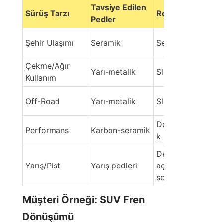
Tavsiye Edilen 
Sürüş Tarzı
Rotorlar Türü
Pedler
Şehir Ulaşımı
Seramik
Sert/Açık
Çekme/Ağır 
Yarı-metalik
Slotlu/Açık
Kullanım
Off-Road
Yarı-metalik
Slotted/Vented
Deliklenmiş/Yarı
Performans
Karbon-seramik
k
Delik 
Yarış/Pist
Yarış pedleri
açılmış/Karbon-
seramik
Müşteri Örneği: SUV Fren 
Dönüşümü