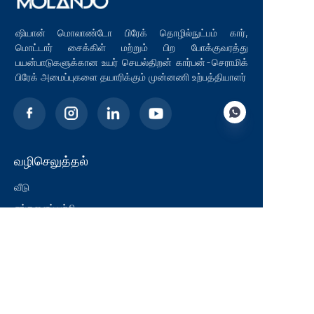
ஷியான் மொலாண்டோ பிரேக் தொழில்நுட்பம் கார்,
மொட்டார் சைக்கிள் மற்றும் பிற போக்குவரத்து
பயன்பாடுகளுக்கான உயர் செயல்திறன் கார்பன்-செராமிக்
பிரேக் அமைப்புகளை தயாரிக்கும் முன்னணி உற்பத்தியாளர்
வழிசெலுத்தல்
TAM
வீடு
எங்களைப் பற்றி
பிளாக்
தீர்வுகள்
தயாரிப்புகள்
தொடர்பு