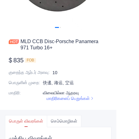
MLD CCB Disc-Porsche Panamera
971 Turbo 16+
$
835
FOB
குறைந்த ஆர்டர் அளவு
:
10
பொருளின் முறை
:
快递, 海运, 空运
மாதிரி
:
விலையில்லா ஆதரவு
மாதிரிகளைப் பெறுங்கள்
பொருள் விவரங்கள்
செம்மொழிகள்
முக்கிய விவரங்கள்